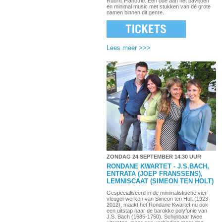
Rubric Pianotrio. Een ode aan het paviljoen
en minimal music met stukken van dé grote
namen binnen dit genre.
Lees meer >>>
ZONDAG 24 SEPTEMBER 14.30 UUR
RONDANE KWARTET - J.S.BACH,
ENTRATA (JOEP FRANSSENS),
LEMNISCAAT (SIMEON TEN HOLT)
Gespecialiseerd in de minimalistische vier-
vleugel-werken van Simeon ten Holt (1923-
2012), maakt het Rondane Kwartet nu ook
een uitstap naar de barokke polyfonie van
J.S. Bach (1685-1750). Schijnbaar twee