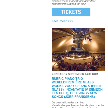
Concert mede mogelijk gemaakt door
stichting van Simeon ten Holt.
Lees meer >>>
ZONDAG 17 SEPTEMBER 14.30 UUR
RUBRIC PIANO TRIO -
WERELDPREMIÈRE
GLASS
WORKS VOOR 3 PIANO'S (PHILIP
GLASS
),
INCANTATIE IV (SIMEON
TEN HOLT
),
OLD SONGS NEW
SONGS (JOEP FRANSSENS)
De geestelijk vader van het
Klankbodempaviljoen achter de piano met het