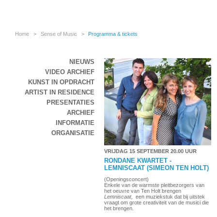
Home
>
Sense of Music
>
Programma & tickets
NIEUWS
VIDEO ARCHIEF
KUNST IN OPDRACHT
ARTIST IN RESIDENCE
PRESENTATIES
ARCHIEF
INFORMATIE
ORGANISATIE
VRIJDAG 15 SEPTEMBER 20.00 UUR
RONDANE KWARTET -
LEMNISCAAT (SIMEON TEN HOLT)
(Openingsconcert)
Enkele van de warmste pleitbezorgers van
het oeuvre van Ten Holt brengen
Lemniscaat,
een muziekstuk dat bij uitstek
vraagt om grote creativiteit van de musici die
het brengen.