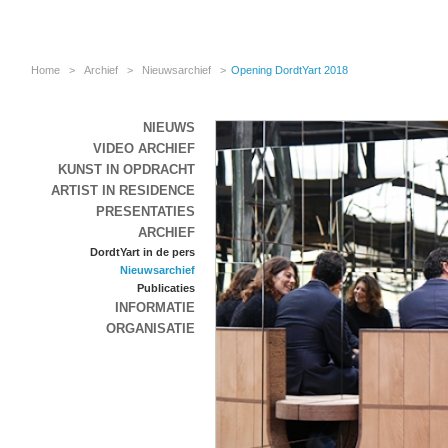
Home
>
Archief
>
Nieuwsarchief
>
Opening DordtYart 2018
NIEUWS
VIDEO ARCHIEF
KUNST IN OPDRACHT
ARTIST IN RESIDENCE
PRESENTATIES
ARCHIEF
DordtYart in de pers
Nieuwsarchief
Publicaties
INFORMATIE
ORGANISATIE