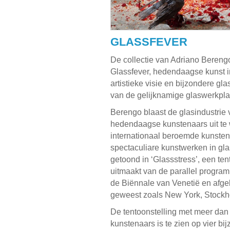
GLASSFEVER
De collectie van Adriano Berengo 
Glassfever, hedendaagse kunst in
artistieke visie en bijzondere g
van de gelijknamige glaswerkplaa
Berengo blaast de glasindustrie
hedendaagse kunstenaars uit te w
internationaal beroemde kunsten
spectaculiare kunstwerken in glas
getoond in ‘Glassstress’, een te
uitmaakt van de parallel program
de Biënnale van Venetië en afgel
geweest zoals New York, Stock
De tentoonstelling met meer dan 
kunstenaars is te zien op vier bi