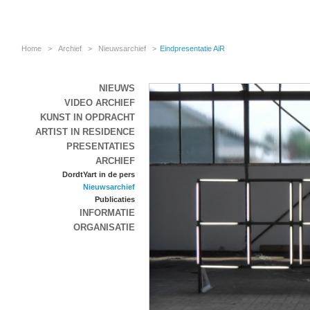
Home
>
Archief
>
Nieuwsarchief
>
Eindpresentatie AiR
NIEUWS
VIDEO ARCHIEF
KUNST IN OPDRACHT
ARTIST IN RESIDENCE
PRESENTATIES
ARCHIEF
DordtYart in de pers
Nieuwsarchief
Publicaties
INFORMATIE
ORGANISATIE