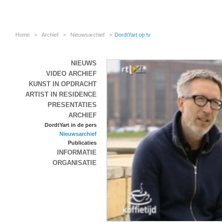
Home
>
Archief
>
Nieuwsarchief
>
DordtYart op tv
NIEUWS
VIDEO ARCHIEF
KUNST IN OPDRACHT
ARTIST IN RESIDENCE
PRESENTATIES
ARCHIEF
DordtYart in de pers
Nieuwsarchief
Publicaties
INFORMATIE
ORGANISATIE